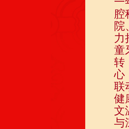
一
腔
院
力
童
转
心
联
健
文
与