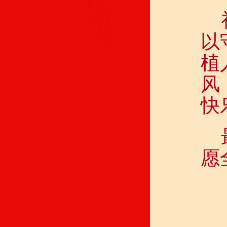
以
植
风
快
愿