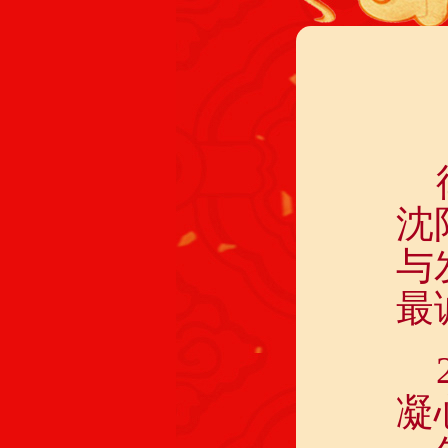
沈
与
最
凝