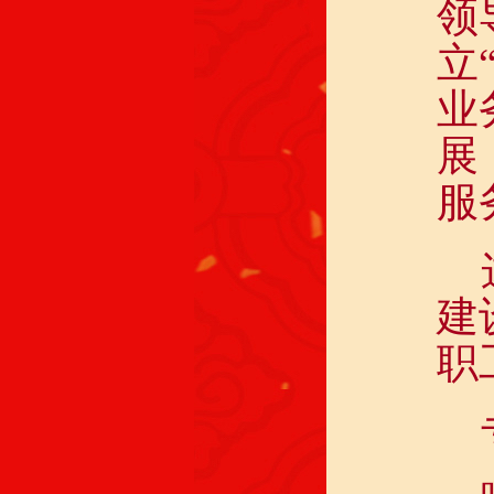
领
立
业
展
服
建
职