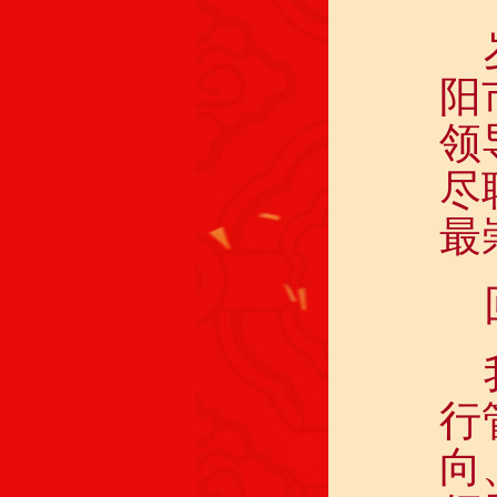
阳
领
尽
最
行
向