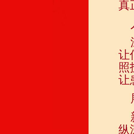
真
让
照
让
纵