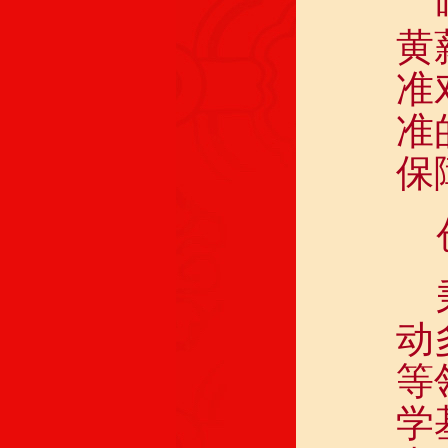
黄
准
准
保
动
等
学