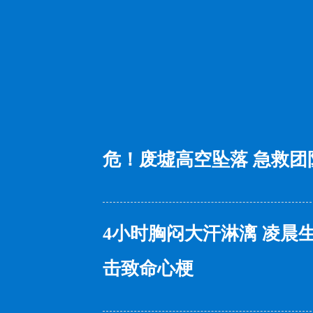
危！废墟高空坠落 急救团
4小时胸闷大汗淋漓 凌晨
击致命心梗