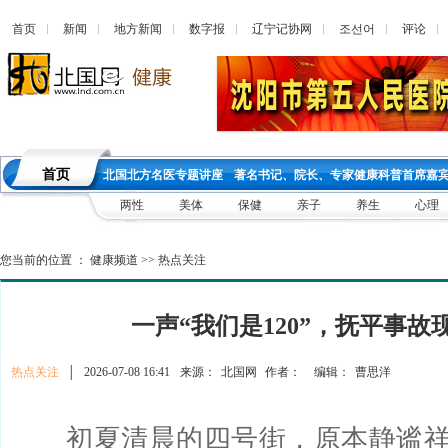
首页
新闻
地方新闻
数字报
辽宁记协网
조선어
评论
首页
北国北方名医专题讲座
著名书记、院长、专家健康科普首席嘉
两性
美体
保健
亲子
养生
心理
您当前的位置 ：
健康频道
>>
热点关注
一声“我们是120”，抚平事故
热点关注
│
2026-07-08 16:41
来源：
北国网
作者：
编辑：
曹思洋
初夏清晨的四号街，原本静谧祥