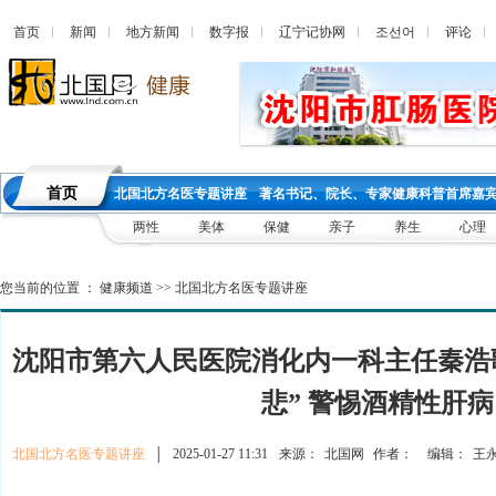
首页
新闻
地方新闻
数字报
辽宁记协网
조선어
评论
首页
北国北方名医专题讲座
著名书记、院长、专家健康科普首席嘉
两性
美体
保健
亲子
养生
心理
您当前的位置 ：
健康频道
>>
北国北方名医专题讲座
沈阳市第六人民医院消化内一科主任秦浩
悲” 警惕酒精性肝病
北国北方名医专题讲座
│
2025-01-27 11:31
来源：
北国网
作者：
编辑：
王