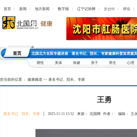
首页
新闻
地方新闻
数字报
辽宁记协网
조선어
评论
首页
北国北方名医专题讲座
著名书记、院长、专家健康科普首席嘉
两性
美体
保健
亲子
养生
心理
您当前的位置 ：
健康频道
>>
著名书记、院长、专家
王勇
著名书记、院长、专家
│
2025-11-11 13:52
来源：
北国网
作者：
编辑：
王