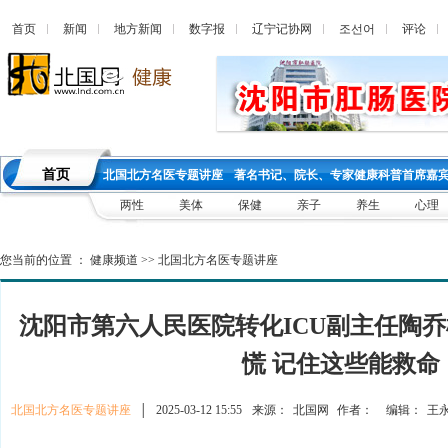
首页
新闻
地方新闻
数字报
辽宁记协网
조선어
评论
首页
北国北方名医专题讲座
著名书记、院长、专家健康科普首席嘉
两性
美体
保健
亲子
养生
心理
您当前的位置 ：
健康频道
>>
北国北方名医专题讲座
沈阳市第六人民医院转化ICU副主任陶
慌 记住这些能救命
北国北方名医专题讲座
│
2025-03-12 15:55
来源：
北国网
作者：
编辑：
王