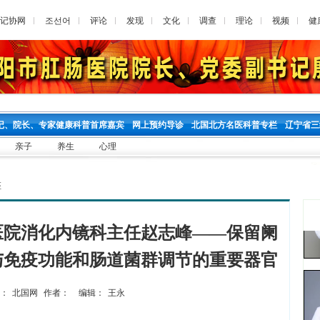
记协网
조선어
评论
发现
文化
调查
理论
视频
健
记、院长、专家健康科普首席嘉宾
网上预约导诊
北国北方名医科普专栏
辽宁省三
亲子
养生
心理
座
医院消化内镜科主任赵志峰——保留阑
与免疫功能和肠道菌群调节的重要器官
：
北国网
作者：
编辑：
王永