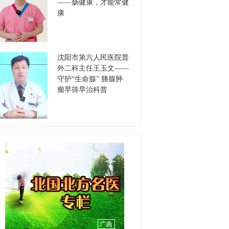
——肠健康，才能常健
医院
【详情】
康
李保军
职务：书记
沈阳市第六人民医院普
职称：主任医师
外二科主任王玉文——
工作单位：沈阳市第七人民
守护“生命腺” 胰腺肿
医院
【详情】
瘤早筛早治科普
高德江
职务：书记
职称：主任医师
工作单位：沈阳市安宁医院
【详情】
刘天聪
职务：耳鼻咽喉-睡眠医学中
心
职称：副主任医师