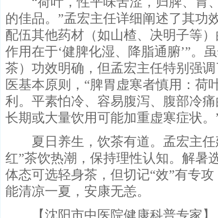
“荷叶，性平味苦涩，归脾、胃、
的佳品。”孟宏主任详细阐述了其功
配伍其他药材（如山楂、决明子等）
作用在于‘健脾化湿、降脂通腑’”。
茶）功效明确，但孟宏主任特别强调
医基本原则，“脾胃虚寒者慎用：荷
利。平素怕冷、容易腹泻、腹部冷痛
长期或大量饮用可能加重虚寒症状。
夏日养生，饮茶有道。孟宏主任建
红”茶饮热潮，保持理性认知。解暑
体态可选轻身茶，但切记“效”有专攻
能清凉一夏，安康无恙。
【沈阳市中医院健康科普专家】