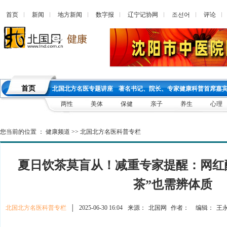
首页
新闻
地方新闻
数字报
辽宁记协网
조선어
评论
首页
北国北方名医专题讲座
著名书记、院长、专家健康科普首席嘉
两性
美体
保健
亲子
养生
心理
您当前的位置 ：
健康频道
>>
北国北方名医科普专栏
夏日饮茶莫盲从！减重专家提醒：网红
茶”也需辨体质
北国北方名医科普专栏
│
2025-06-30 16:04
来源：
北国网
作者：
编辑：
王