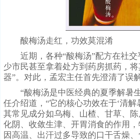
酸梅汤走红，功效莫混淆
近期，各种“酸梅汤”配方在社交
少市民甚至拿着处方到药房抓药，将
器”。对此，孟宏主任首先澄清了误
“酸梅汤是中医经典的夏季解暑生
任介绍道，“它的核心功效在于‘清解
其常见成分如乌梅、山楂、甘草、陈
化阴、收敛生津、开胃消食的作用，
因高温、出汗过多导致的口干舌燥、