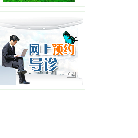
心
职称：副主任医师
工作单位：盛京医院滑翔院
区
【详情】
彭春晖
职务：苏家屯分中心站长
职称：主任医师
工作单位：沈阳急救中心
【详情】
广告
吕明明
职务：综合内二科主任
职称：主任医师
工作单位：沈阳急救中心
【详情】
高晓宇
职务：浑南一分中心站长