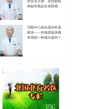
职称：主任医师
的安全之旅：采供血机
工作单位：沈阳市第五人民
构如何筑起生命防线
医院
【详情】
李保军
沈阳中心血站成分科孟
职务：书记
跟东——你知道临床最
职称：主任医师
常用的一种成分血吗？
工作单位：沈阳市第七人民
医院
【详情】
高德江
职务：书记
职称：主任医师
工作单位：沈阳市安宁医院
【详情】
刘天聪
职务：耳鼻咽喉-睡眠医学中