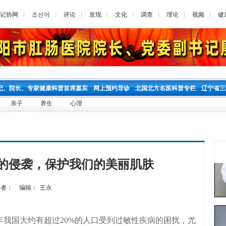
记协网
조선어
评论
发现
文化
调查
理论
视频
健
记、院长、专家健康科普首席嘉宾
网上预约导诊
北国北方名医科普专栏
辽宁省三
亲子
养生
心理
的侵袭，保护我们的美丽肌肤
者：
编辑：
王永
我国大约有超过20%的人口受到过敏性疾病的困扰，尤