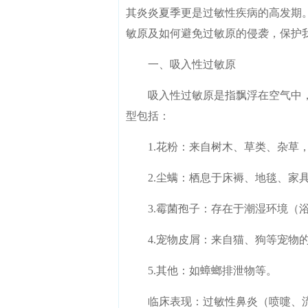
其炎炎夏季更是过敏性疾病的高发期
敏原及如何避免过敏原的侵袭，保护
一、吸入性过敏原
吸入性过敏原是指飘浮在空气中，
型包括：
1.花粉：来自树木、草类、杂草，
2.尘螨：栖息于床褥、地毯、家具
3.霉菌孢子：存在于潮湿环境（浴
4.宠物皮屑：来自猫、狗等宠物的
5.其他：如蟑螂排泄物等。
临床表现：过敏性鼻炎（喷嚏、流