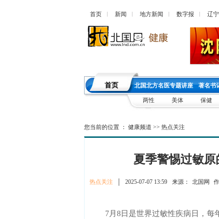
首页
新闻
地方新闻
数字报
辽宁
首页
北国北方名医专题讲座
著名书
两性
美体
保健
您当前的位置 ：
健康频道
>>
热点关注
夏季警惕过敏原
热点关注
│
2025-07-07 13:59
来源：
北国网
作
7月8日是世界过敏性疾病日，每年