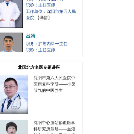
工作单位：沈阳市第五人民
医院
【详情】
吕靖
职务：肿瘤内科一主任
职称：主任医师
工作单位：沈阳市第五人民
医院
【详情】
北国北方名医专题讲座
白东
沈阳市第六人民医院中
职务：甲状腺肝胆肿瘤外科
医康复科李研——小暑
主任
节气的中医养生
职称：主任医师
工作单位：沈阳市第五人民
医院
【详情】
张烈
沈阳中心血站输血医学
职务：胃肠肿瘤外科主任
科研究所章旭——血液