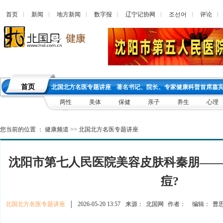
首页
新闻
地方新闻
数字报
辽宁记协网
조선어
评论
首页
北国北方名医专题讲座
著名书记、院长、专家健康科普首席嘉
两性
美体
保健
亲子
养生
心理
您当前的位置 ：
健康频道
>>
北国北方名医专题讲座
沈阳市第七人民医院美容皮肤科秦朋—
痘?
北国北方名医专题讲座
│
2026-05-20 13:57
来源：
北国网
作者：
编辑：
曹