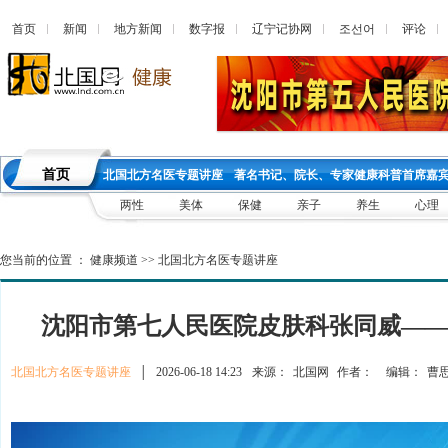
首页
新闻
地方新闻
数字报
辽宁记协网
조선어
评论
首页
北国北方名医专题讲座
著名书记、院长、专家健康科普首席嘉
两性
美体
保健
亲子
养生
心理
您当前的位置 ：
健康频道
>>
北国北方名医专题讲座
沈阳市第七人民医院皮肤科张同威—
北国北方名医专题讲座
│
2026-06-18 14:23
来源：
北国网
作者：
编辑：
曹