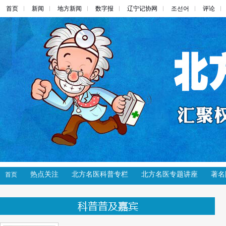
首页
新闻
地方新闻
数字报
辽宁记协网
조선어
评论
热点关注
北方名医科普专栏
北方名医专题讲座
著名
首页