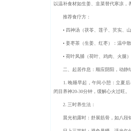
以温补食材如生姜、韭菜替代寒凉，
推荐食疗方：
• 四神汤（茯苓、莲子、芡实、山
• 姜枣茶（生姜、红枣）：温中散
• 荷叶凤脯（荷叶、鸡肉、火腿）
二、起居作息：顺应阴阳，动静
1. 晚睡早起，午间小憩：立夏后昼
闭目养神20-30分钟，缓解心火过旺。
2. 三时养生法：
晨光初露时：舒展筋骨，如八段锦
日上三竿时：避免暴晒，适当午休