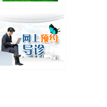
职务：耳鼻咽喉-睡眠医学中
心
职称：副主任医师
工作单位：盛京医院滑翔院
区
【详情】
彭春晖
职务：苏家屯分中心站长
职称：主任医师
工作单位：沈阳急救中心
【详情】
广告
吕明明
职务：综合内二科主任
职称：主任医师
工作单位：沈阳急救中心
【详情】
高晓宇