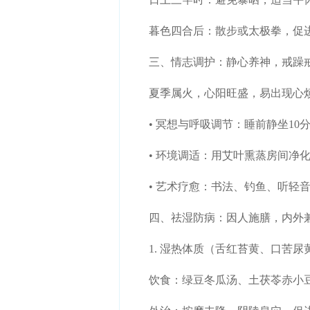
暮色四合后：散步或太极拳，促进
三、情志调护：静心养神，戒躁
夏季属火，心阳旺盛，易出现心烦
• 冥想与呼吸调节：睡前静坐10
• 环境调适：用艾叶熏蒸房间净化
• 艺术疗愈：书法、钓鱼、听轻音
四、祛湿防病：因人施膳，内外
1. 湿热体质（舌红苔黄、口苦尿
饮食：绿豆冬瓜汤、土茯苓赤小