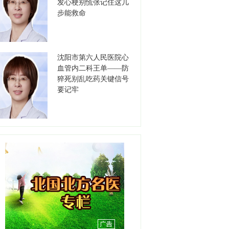
职务：胃肠肿瘤外科主任
发心梗别慌张记住这几
职称：主任医师
步能救命
工作单位：沈阳市第五人民
医院
【详情】
沈阳市第六人民医院心
李保军
血管内二科王单——防
职务：书记
猝死别乱吃药关键信号
职称：主任医师
要记牢
工作单位：沈阳市第七人民
医院
【详情】
高德江
职务：书记
职称：主任医师
工作单位：沈阳市安宁医院
【详情】
刘天聪