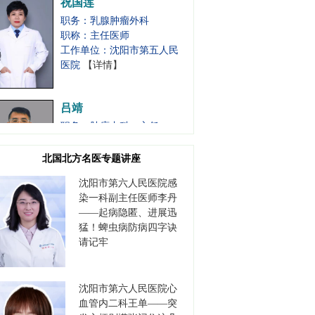
职务：乳腺肿瘤外科
职称：主任医师
工作单位：沈阳市第五人民
医院
【详情】
吕靖
职务：肿瘤内科一主任
职称：主任医师
工作单位：沈阳市第五人民
医院
【详情】
北国北方名医专题讲座
沈阳市第六人民医院感
白东
染一科副主任医师李丹
职务：甲状腺肝胆肿瘤外科
——起病隐匿、进展迅
主任
猛！蜱虫病防病四字诀
职称：主任医师
请记牢
工作单位：沈阳市第五人民
医院
【详情】
沈阳市第六人民医院心
张烈
血管内二科王单——突