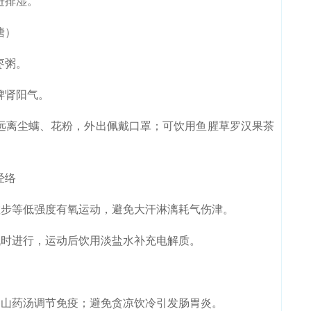
进排湿。
溏）
枣粥。
脾肾阳气。
远离尘螨、花粉，外出佩戴口罩；可饮用鱼腥草罗汉果茶
经络
步等低强度有氧运动，避免大汗淋漓耗气伤津。
时进行，运动后饮用淡盐水补充电解质。
山药汤调节免疫；避免贪凉饮冷引发肠胃炎。