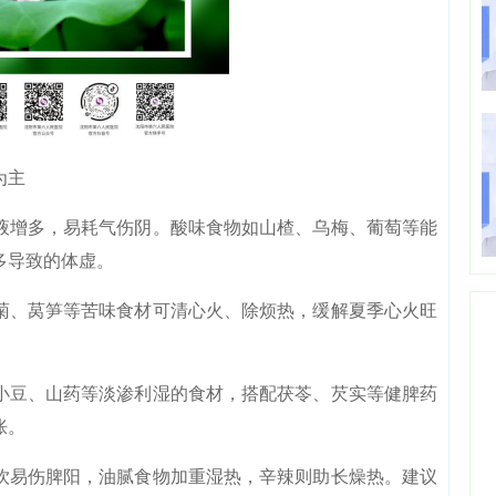
为主
液增多，易耗气伤阴。酸味食物如山楂、乌梅、葡萄等能
多导致的体虚。
菊、莴笋等苦味食材可清心火、除烦热，缓解夏季心火旺
小豆、山药等淡渗利湿的食材，搭配茯苓、芡实等健脾药
胀。
饮易伤脾阳，油腻食物加重湿热，辛辣则助长燥热。建议