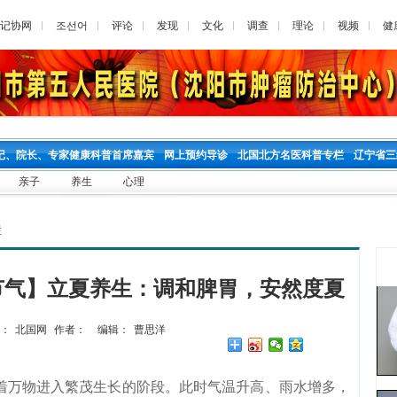
记协网
조선어
评论
发现
文化
调查
理论
视频
健
记、院长、专家健康科普首席嘉宾
网上预约导诊
北国北方名医科普专栏
辽宁省三
亲子
养生
心理
栏
节气】立夏养生：调和脾胃，安然度夏
：
北国网
作者：
编辑：
曹思洋
万物进入繁茂生长的阶段。此时气温升高、雨水增多，