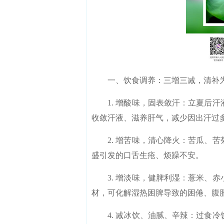
一、饮食调养：三增三减，清补
1. 增酸味，固表敛汗：立夏后汗
收敛汗液、滋养肝气，减少因出汗过
2. 增苦味，清心降火：苦瓜、苦
盛引发的口舌生疮、烦躁不安。
3. 增淡味，健脾利湿：薏米、赤
材，可化解湿热困脾导致的困倦、腹
4. 减冰饮、油腻、辛辣：过食冷