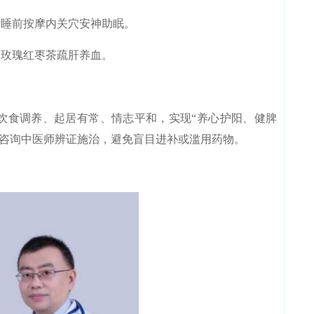
睡前按摩内关穴安神助眠。
玫瑰红枣茶疏肝养血。
食调养、起居有常、情志平和，实现“养心护阳、健脾
议咨询中医师辨证施治，避免盲目进补或滥用药物。