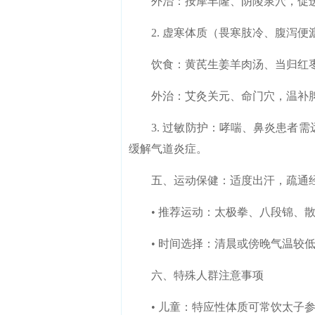
外治：按摩丰隆、阴陵泉穴，促
2. 虚寒体质（畏寒肢冷、腹泻便
饮食：黄芪生姜羊肉汤、当归红
外治：艾灸关元、命门穴，温补
3. 过敏防护：哮喘、鼻炎患者需
缓解气道炎症。
五、运动保健：适度出汗，疏通
• 推荐运动：太极拳、八段锦、散
• 时间选择：清晨或傍晚气温较低
六、特殊人群注意事项
• 儿童：特应性体质可常饮太子参