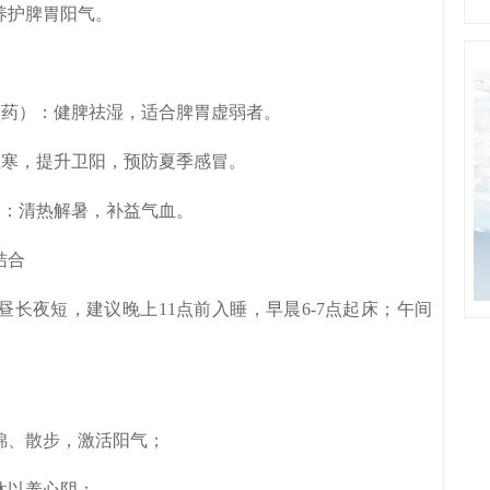
养护脾胃阳气。
药）：健脾祛湿，适合脾胃虚弱者。
寒，提升卫阳，预防夏季感冒。
：清热解暑，补益气血。
结合
长夜短，建议晚上11点前入睡，早晨6-7点起床；午间
、散步，激活阳气；
以养心阴；