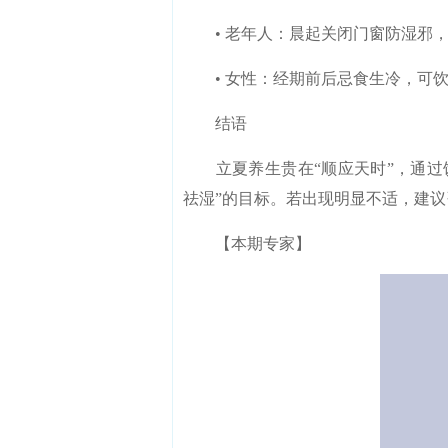
• 老年人：晨起关闭门窗防湿邪，
• 女性：经期前后忌食生冷，可饮
结语
立夏养生贵在“顺应天时”，通过饮
祛湿”的目标。若出现明显不适，建
【本期专家】