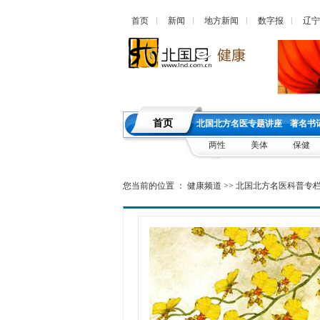
首页
新闻
地方新闻
数字报
辽宁
首页
北国北方名医专题讲座
著名书
两性
美体
保健
您当前的位置 ：
健康频道
>>
北国北方名医科普专