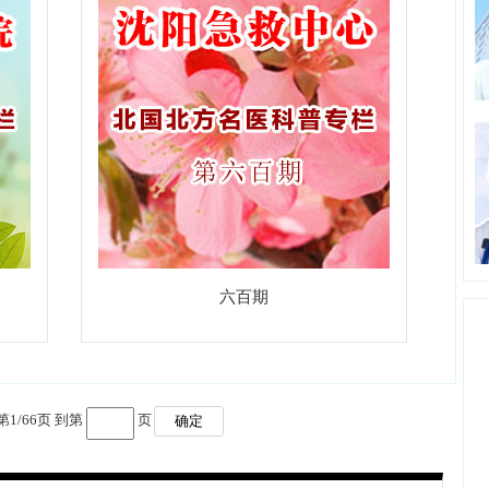
六百期
第
1
/
66
页 到第
页
确定