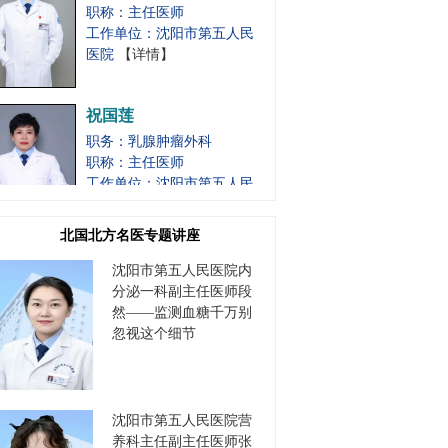
工作单位：沈阳市第五人民
医院
【详情】
祝国莲
职务：乳腺肿瘤外科
职称：主任医师
工作单位：沈阳市第五人民
医院
【详情】
北国北方名医专题讲座
吕靖
职务：肿瘤内科一主任
沈阳市第五人民医院内
职称：主任医师
分泌一科副主任医师段
工作单位：沈阳市第五人民
然——监测血糖千万别
医院
【详情】
忽视这个细节
白东
职务：甲状腺肝胆肿瘤外科
沈阳市第五人民医院营
主任
养科主任副主任医师张