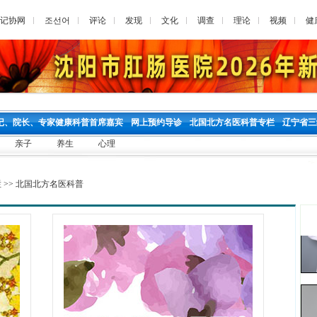
记协网
조선어
评论
发现
文化
调查
理论
视频
健
记、院长、专家健康科普首席嘉宾
网上预约导诊
北国北方名医科普专栏
辽宁省三
亲子
养生
心理
栏
>>
北国北方名医科普