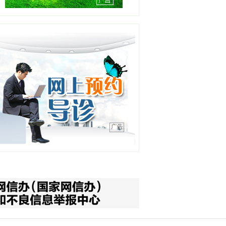
工作单位：沈阳市安宁医院
【详情】
刘天聪
职务：耳鼻咽喉-睡眠医学中
心
职称：副主任医师
工作单位：盛京医院滑翔院
区
【详情】
彭春晖
广告
职务：苏家屯分中心站长
职称：主任医师
工作单位：沈阳急救中心
【详情】
吕明明
职务：综合内二科主任
职称：主任医师