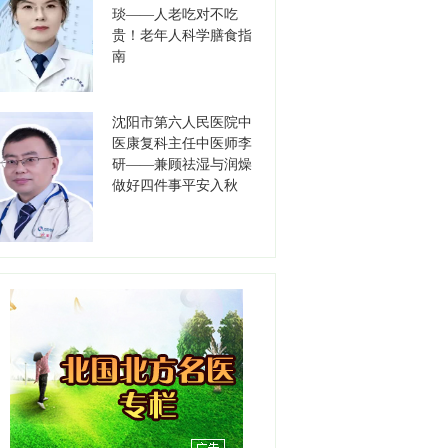
职称：主任医师
琰——人老吃对不吃
工作单位：沈阳市第五人民
贵！老年人科学膳食指
医院
【详情】
南
张烈
职务：胃肠肿瘤外科主任
沈阳市第六人民医院中
职称：主任医师
医康复科主任中医师李
工作单位：沈阳市第五人民
研——兼顾祛湿与润燥
医院
【详情】
做好四件事平安入秋
李保军
职务：书记
职称：主任医师
工作单位：沈阳市第七人民
医院
【详情】
高德江
职务：书记
职称：主任医师