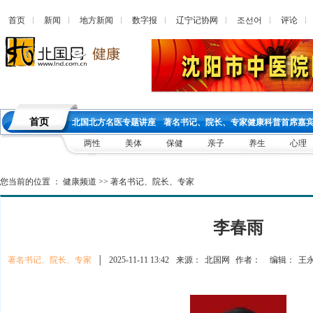
首页
新闻
地方新闻
数字报
辽宁记协网
조선어
评论
首页
北国北方名医专题讲座
著名书记、院长、专家健康科普首席嘉
两性
美体
保健
亲子
养生
心理
您当前的位置 ：
健康频道
>>
著名书记、院长、专家
李春雨
著名书记、院长、专家
│
2025-11-11 13:42
来源：
北国网
作者：
编辑：
王