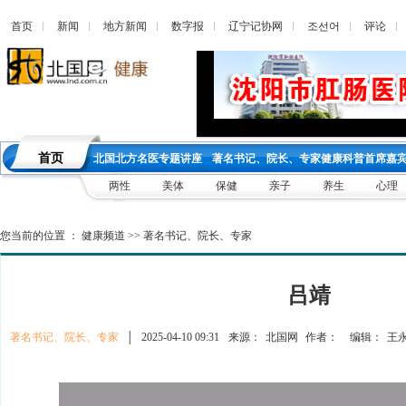
首页
新闻
地方新闻
数字报
辽宁记协网
조선어
评论
首页
北国北方名医专题讲座
著名书记、院长、专家健康科普首席嘉
两性
美体
保健
亲子
养生
心理
您当前的位置 ：
健康频道
>>
著名书记、院长、专家
吕靖
著名书记、院长、专家
│
2025-04-10 09:31
来源：
北国网
作者：
编辑：
王