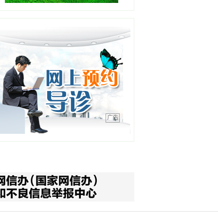
职务：耳鼻咽喉-睡眠医学中
心
职称：副主任医师
工作单位：盛京医院滑翔院
区
【详情】
彭春晖
职务：苏家屯分中心站长
职称：主任医师
工作单位：沈阳急救中心
【详情】
广告
吕明明
职务：综合内二科主任
职称：主任医师
工作单位：沈阳急救中心
【详情】
高晓宇