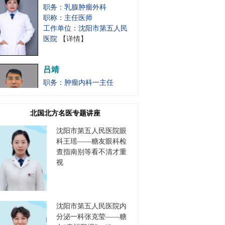
职称：主任医师
工作单位：沈阳市第五人民
医院
【详情】
吕靖
职务：肿瘤内科一主任
职称：主任医师
工作单位：沈阳市第五人民
医院
【详情】
北国北方名医专题讲座
沈阳市第五人民医院眼
白东
科王瑶——糖友眼科检
职务：甲状腺肝胆肿瘤外科
查指南别等看不清才重
主任
视
职称：主任医师
工作单位：沈阳市第五人民
医院
【详情】
沈阳市第五人民医院内
张烈
分泌一科张克莹——糖
职务：胃肠肿瘤外科主任