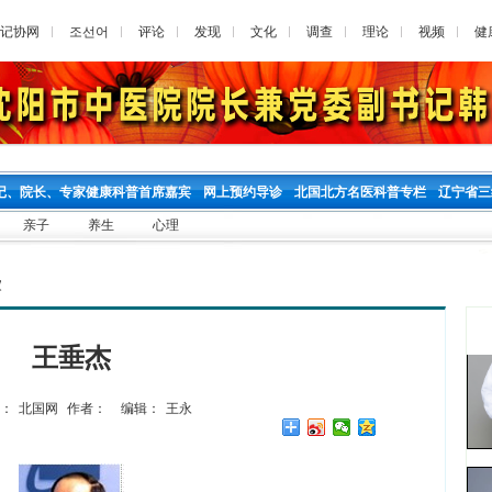
记协网
조선어
评论
发现
文化
调查
理论
视频
健
记、院长、专家健康科普首席嘉宾
网上预约导诊
北国北方名医科普专栏
辽宁省三
亲子
养生
心理
家
王垂杰
：
北国网
作者：
编辑：
王永