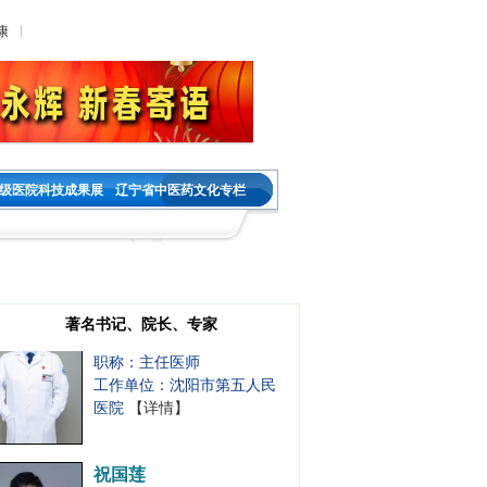
职称：主任医师
康
工作单位：沈阳市第五人民
医院
【详情】
王金春
职务：神经内科教研室主任
职称：主任医师
级医院科技成果展
辽宁省中医药文化专栏
工作单位：沈阳市第五人民
医院
【详情】
宋晓燕
职务：内分泌二科主任
著名书记、院长、专家
职称：主任医师
工作单位：沈阳市第五人民
医院
【详情】
祝国莲
职务：乳腺肿瘤外科