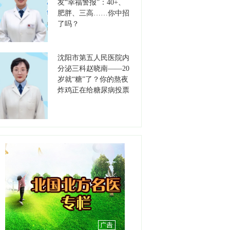
友“幸福警报”：40+、
职称：主任医师
肥胖、三高……你中招
工作单位：沈阳市第五人民
了吗？
医院
【详情】
沈阳市第五人民医院内
李保军
分泌三科赵晓南——20
职务：书记
岁就“糖”了？你的熬夜
职称：主任医师
炸鸡正在给糖尿病投票
工作单位：沈阳市第七人民
医院
【详情】
高德江
职务：书记
职称：主任医师
工作单位：沈阳市安宁医院
【详情】
刘天聪