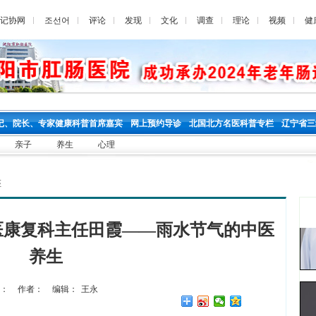
记协网
조선어
评论
发现
文化
调查
理论
视频
健
记、院长、专家健康科普首席嘉宾
网上预约导诊
北国北方名医科普专栏
辽宁省三
亲子
养生
心理
座
医康复科主任田霞——雨水节气的中医
养生
：
作者：
编辑：
王永