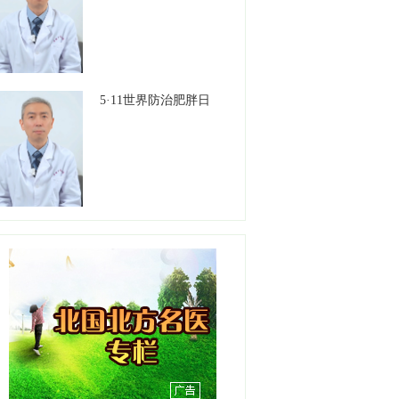
工作单位：沈阳市安宁医院
【详情】
刘天聪
5·11世界防治肥胖日
职务：耳鼻咽喉-睡眠医学中
心
职称：副主任医师
工作单位：盛京医院滑翔院
区
【详情】
彭春晖
职务：苏家屯分中心站长
职称：主任医师
工作单位：沈阳急救中心
【详情】
吕明明
职务：综合内二科主任
职称：主任医师