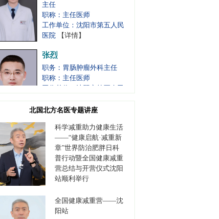
职称：主任医师
工作单位：沈阳市第五人民
医院
【详情】
张烈
职务：胃肠肿瘤外科主任
职称：主任医师
工作单位：沈阳市第五人民
医院
【详情】
北国北方名医专题讲座
李保军
科学减重助力健康生活
职务：书记
——“健康启航·减重新
职称：主任医师
章”世界防治肥胖日科
工作单位：沈阳市第七人民
普行动暨全国健康减重
医院
【详情】
营总结与开营仪式沈阳
站顺利举行
高德江
全国健康减重营——沈
职务：书记
阳站
职称：主任医师