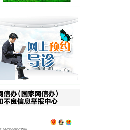
工作单位：沈阳急救中心
【详情】
高晓宇
职务：浑南一分中心站长
职称：副主任医师
工作单位：沈阳急救中心
【详情】
广告
王平
职务：泌尿外科
职称：主任医师
工作单位：中国医科大学附
属第四医院
【详情】
刘金钢
职务：普通外科主任
职称：主任医师
010202000025号