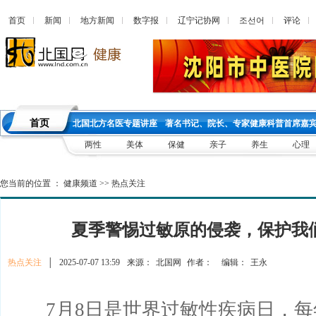
首页
新闻
地方新闻
数字报
辽宁记协网
조선어
评论
首页
北国北方名医专题讲座
著名书记、院长、专家健康科普首席嘉
两性
美体
保健
亲子
养生
心理
您当前的位置 ：
健康频道
>>
热点关注
夏季警惕过敏原的侵袭，保护我
热点关注
│
2025-07-07 13:59
来源：
北国网
作者：
编辑：
王永
7月8日是世界过敏性疾病日，每