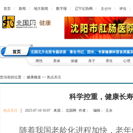
首页
新闻
地方新闻
数字报
辽宁记协网
조선어
评论
首页
北国北方名医专题讲座
著名书记、院长、专家健康科普首席嘉
两性
美体
保健
亲子
养生
心理
您当前的位置 ：
健康频道
>>
热点关注
科学控重，健康长
热点关注
│
2025-07-10 16:07
来源：
北国网
作者：
编辑：
王永
随着我国老龄化进程加快，老年