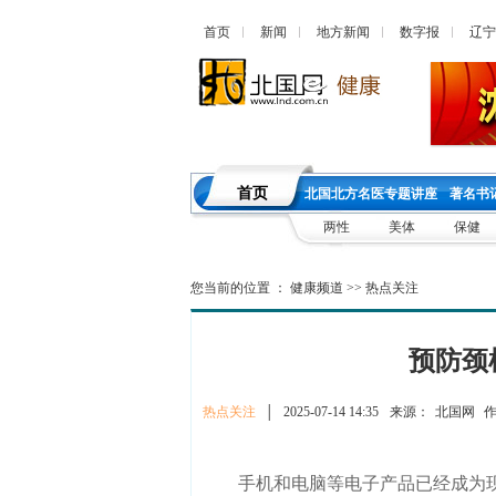
首页
新闻
地方新闻
数字报
辽宁
首页
北国北方名医专题讲座
著名书
两性
美体
保健
您当前的位置 ：
健康频道
>>
热点关注
预防颈
热点关注
│
2025-07-14 14:35
来源：
北国网
作
手机和电脑等电子产品已经成为现代