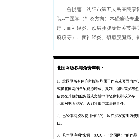
曾悦莲，沈阳市第五人民医院康复
院--中医学（针灸方向）本硕连读专
疗，面神经炎、颈肩腰腿等骨关节疾
麻痹等）、面神经炎、颈肩腰腿痛、
北国网版权与免责声明：
1、北国网所有内容的版权均属于作者或页面内声
式将北国网的各项资源转载、复制、编辑或发布使
信息在其他的服务器或文档中作镜像复制或保存；
北国网书面授权。否则将追究其法律责任。
2、已经本网授权使用作品的，应在授权范围内使
任。
3、凡本网注明“来源：XXX（非北国网）”的作