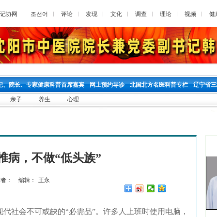
记协网
조선어
评论
发现
文化
调查
理论
视频
健
记、院长、专家健康科普首席嘉宾
网上预约导诊
北国北方名医科普专栏
辽宁省三
亲子
养生
心理
椎病，不做“低头族”
者：
编辑：
王永
社会不可或缺的“必需品”。许多人上班时使用电脑，