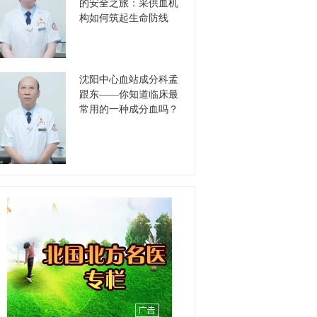
的安全之旅：采供血机
职务：书记
构如何筑起生命防线
职称：主任医师
工作单位：沈阳市安宁医院
【详情】
沈阳中心血站成分科孟
跟东——你知道临床最
刘天聪
常用的一种成分血吗？
职务：耳鼻咽喉-睡眠医学中
心
职称：副主任医师
工作单位：盛京医院滑翔院
区
【详情】
彭春晖
职务：苏家屯分中心站长
职称：主任医师
工作单位：沈阳急救中心
【详情】
吕明明