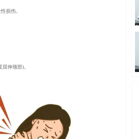
慢性损伤。
屈伸颈部)。