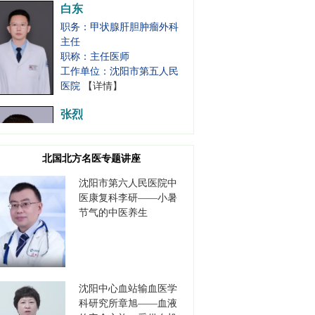
职务：甲状腺肝胆肿瘤外科
主任
职称：主任医师
工作单位：沈阳市第五人民
医院
【详情】
张烈
职务：胃肠肿瘤外科主任
职称：主任医师
工作单位：沈阳市第五人民
医院
【详情】
北国北方名医专题讲座
沈阳市第六人民医院中
医康复科李研——小暑
李保军
节气的中医养生
职务：书记
职称：主任医师
工作单位：沈阳市第七人民
医院
【详情】
沈阳中心血站输血医学
科研究所章旭——血液
高德江