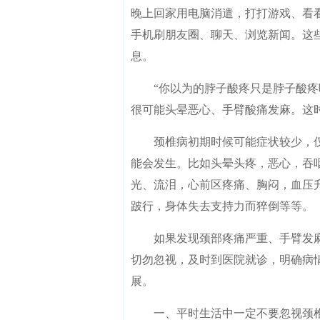
晚上回家用电脑消遣，打打游戏、看
手机刷朋友圈、聊天、浏览新闻。这些
息。
“你以为的脖子酸疼只是脖子酸疼吗
很可能头晕恶心、手臂酸痛发麻。这
颈椎病初期时候可能症状较少，仅
能会发生。比如头晕头疼，恶心，吞
光、流泪，心前区疼痛、胸闷，血压
跛行，身体失去支持力而猝倒等等。
如果发现颈部疼痛严重、手臂发麻
切勿忽视，及时到医院就诊，明确病
展。
一、平时生活中一定不要忽视颈椎问