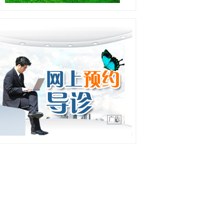
职务：综合内二科主任
职称：主任医师
工作单位：沈阳急救中心
【详情】
高晓宇
职务：浑南一分中心站长
职称：副主任医师
工作单位：沈阳急救中心
【详情】
广告
王平
职务：泌尿外科
职称：主任医师
工作单位：中国医科大学附
属第四医院
【详情】
刘金钢