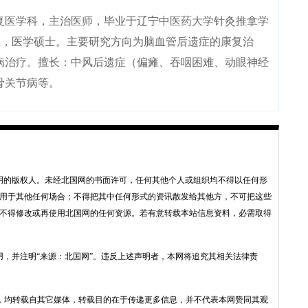
医学科，主治医师，毕业于辽宁中医药大学针灸推拿学
业，医学硕士。主要研究方向为脑血管后遗症的康复治
病治疗。擅长：中风后遗症（偏瘫、吞咽困难、动眼神经
骨关节病等。
明的版权人。未经北国网的书面许可，任何其他个人或组织均不得以任何形
用于其他任何场合；不得把其中任何形式的资讯散发给其他方，不可把这些
不得修改或再使用北国网的任何资源。若有意转载本站信息资料，必需取得
用，并注明“来源：北国网”。违反上述声明者，本网将追究其相关法律责
品，均转载自其它媒体，转载目的在于传递更多信息，并不代表本网赞同其观