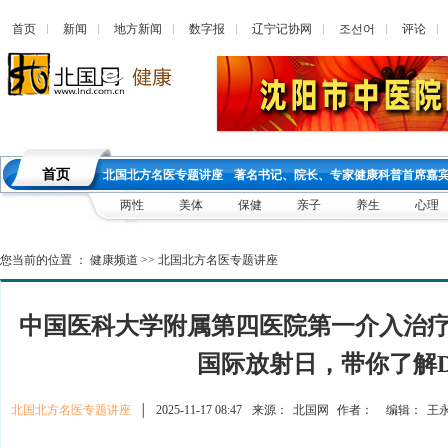
首页
新闻
地方新闻
数字报
辽宁记协网
조선어
评论
首页
北国北方名医专题讲座
著名书记、院长、专家健康科普首席嘉
两性
美体
保健
亲子
养生
心理
您当前的位置 ：
健康频道
>>
北国北方名医专题讲座
中国医科大学附属第四医院第一介入治疗中
国际放射日，带你了解D
北国北方名医专题讲座
│
2025-11-17 08:47
来源：
北国网
作者：
编辑：
王