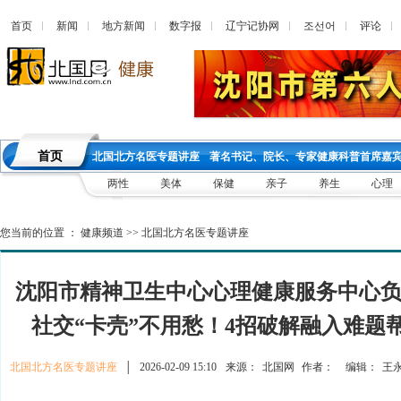
首页
新闻
地方新闻
数字报
辽宁记协网
조선어
评论
首页
北国北方名医专题讲座
著名书记、院长、专家健康科普首席嘉
两性
美体
保健
亲子
养生
心理
您当前的位置 ：
健康频道
>>
北国北方名医专题讲座
沈阳市精神卫生中心心理健康服务中心
社交“卡壳”不用愁！4招破解融入难题
北国北方名医专题讲座
│
2026-02-09 15:10
来源：
北国网
作者：
编辑：
王