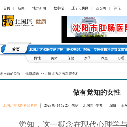
首页
新闻
地方新闻
数字报
辽宁记协网
조선어
评论
首页
北国北方名医专题讲座
著名书记、院长、专家健康科普首席嘉
两性
美体
保健
亲子
养生
心理
您当前的位置 ：
健康频道
>>
北国北方名医科普专栏
做有觉知的女性
北国北方名医科普专栏
│
2025-03-14 12:25
来源：
北国网
作者：
编辑：
王
觉知，这一概念在现代心理学与