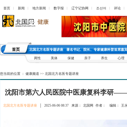
首页
新闻
地方新闻
数字报
辽宁记协网
조선어
评论
首页
北国北方名医专题讲座
著名书记、院长、专家健康科普首席嘉
两性
美体
保健
亲子
养生
心理
您当前的位置 ：
健康频道
>>
北国北方名医专题讲座
沈阳市第六人民医院中医康复科李研—
北国北方名医专题讲座
│
2025-06-06 08:37
来源：
北国网
作者：
编辑：
王