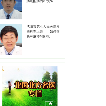
病足的病因和预防
高德江
职务：书记
职称：主任医师
沈阳市第七人民医院皮
工作单位：沈阳市安宁医院
肤科李上云——如何摆
【详情】
脱荨麻疹的困扰
刘天聪
职务：耳鼻咽喉-睡眠医学中
心
职称：副主任医师
工作单位：盛京医院滑翔院
区
【详情】
彭春晖
职务：苏家屯分中心站长
职称：主任医师
工作单位：沈阳急救中心
【详情】