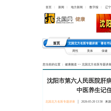
首页
新闻
地方新闻
数字报
辽宁
首页
北国北方名医专题讲座
著名书
两性
美体
保健
您当前的位置 ：
健康频道
>>
北国北方名医专题讲
沈阳市第六人民医院肝
中医养生记住
北国北方名医专题讲座
│
2026-05-20 13:58
来源