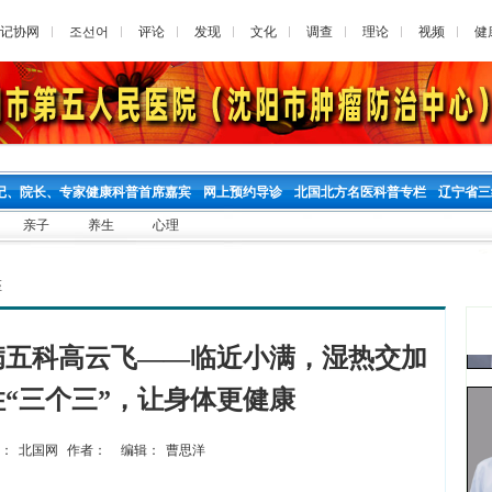
记协网
조선어
评论
发现
文化
调查
理论
视频
健
记、院长、专家健康科普首席嘉宾
网上预约导诊
北国北方名医科普专栏
辽宁省三
亲子
养生
心理
座
病五科高云飞——临近小满，湿热交加
“三个三”，让身体更健康
：
北国网
作者：
编辑：
曹思洋