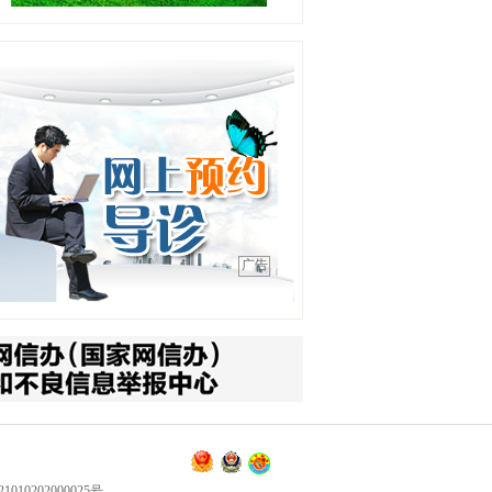
吕明明
职务：综合内二科主任
职称：主任医师
工作单位：沈阳急救中心
【详情】
高晓宇
职务：浑南一分中心站长
广告
职称：副主任医师
工作单位：沈阳急救中心
【详情】
王平
职务：泌尿外科
职称：主任医师
工作单位：中国医科大学附
属第四医院
【详情】
010202000025号