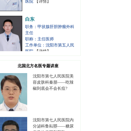
白东
职务：甲状腺肝胆肿瘤外科
主任
职称：主任医师
工作单位：沈阳市第五人民
医院
【详情】
张烈
职务：胃肠肿瘤外科主任
北国北方名医专题讲座
职称：主任医师
沈阳市第七人民医院美
工作单位：沈阳市第五人民
容皮肤科秦朋——吃辣
医院
【详情】
椒到底会不会长痘?
李保军
职务：书记
职称：主任医师
沈阳市第七人民医院内
工作单位：沈阳市第七人民
分泌科鲁耘曌——糖尿
医院
【详情】