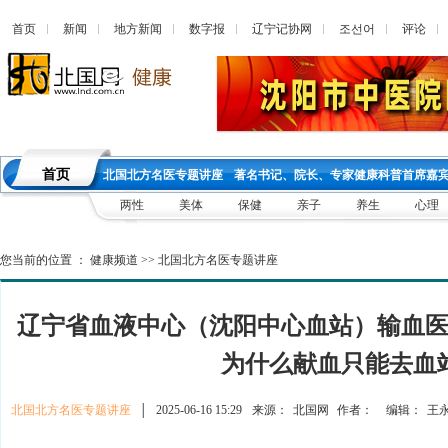
首页
新闻
地方新闻
数字报
辽宁记协网
조선어
评论
首页
北国北方名医专题讲座
著名书记、院长、专家健康科普首席嘉
两性
美体
保健
亲子
养生
心理
您当前的位置 ：
健康频道
>>
北国北方名医专题讲座
辽宁省血液中心（沈阳中心血站）输血
为什么献血只能去血
北国北方名医专题讲座
│
2025-06-16 15:29
来源：
北国网
作者：
编辑：
王