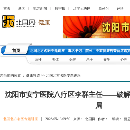
首页
新闻
地方新闻
数字报
辽宁记协网
조선어
评论
首页
北国北方名医专题讲座
著名书记、院长、专家健康科普首席嘉
两性
美体
保健
亲子
养生
心理
您当前的位置 ：
健康频道
>>
北国北方名医专题讲座
沈阳市安宁医院八疗区李群主任——破
局
北国北方名医专题讲座
│
2026-05-13 09:59
来源：
北国网
作者：
编辑：
曹