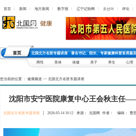
首页
新闻
地方新闻
数字报
辽宁记协网
조선어
评论
首页
北国北方名医专题讲座
著名书记、院长、专家健康科普首席嘉
两性
美体
保健
亲子
养生
心理
您当前的位置 ：
健康频道
>>
北国北方名医专题讲座
沈阳市安宁医院康复中心王会秋主任—
北国北方名医专题讲座
│
2026-05-14 10:12
来源：
北国网
作者：
编辑：
曹