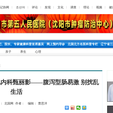
记协网
조선어
评论
发现
文化
调查
理论
视频
健
记、院长、专家健康科普首席嘉宾
网上预约导诊
北国北方名医科普专栏
辽宁省三
亲子
养生
心理
座
内科甄丽影——腹泻型肠易激 别扰乱
生活
：
北国网
作者：
编辑：
曹思洋