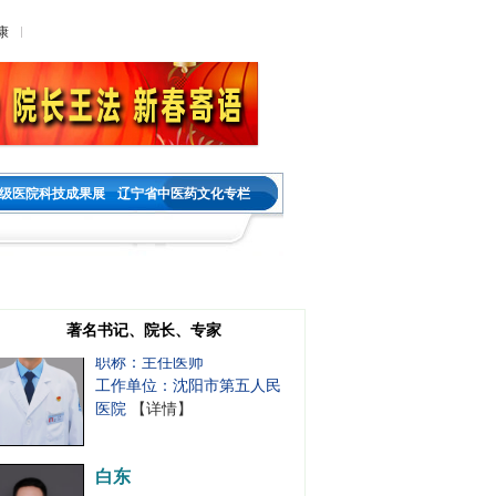
职称：主任医师
康
工作单位：沈阳市第五人民
医院
【详情】
祝国莲
职务：乳腺肿瘤外科
职称：主任医师
级医院科技成果展
辽宁省中医药文化专栏
工作单位：沈阳市第五人民
医院
【详情】
吕靖
职务：肿瘤内科一主任
著名书记、院长、专家
职称：主任医师
工作单位：沈阳市第五人民
医院
【详情】
白东
职务：甲状腺肝胆肿瘤外科