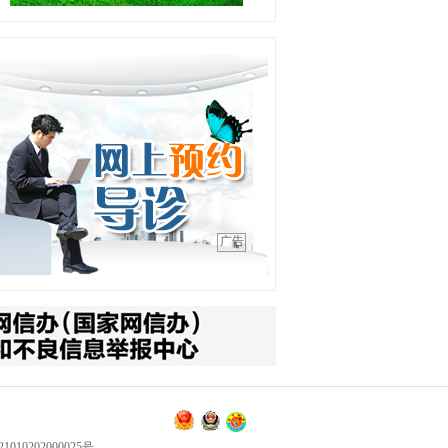
职称：主任医师
工作单位：沈阳急救中心
【详情】
高晓宇
职务：浑南一分中心站长
职称：副主任医师
工作单位：沈阳急救中心
【详情】
广告
王平
职务：泌尿外科
职称：主任医师
工作单位：中国医科大学附
属第四医院
【详情】
刘金钢
职务：普通外科主任
010202000025号