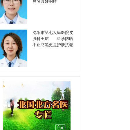
莫名其妙的痒
职称：主任医师
工作单位：沈阳市安宁医院
【详情】
沈阳市第七人民医院皮
刘天聪
肤科王珺——科学防晒
职务：耳鼻咽喉-睡眠医学中
不止防黑更是护肤抗老
心
职称：副主任医师
工作单位：盛京医院滑翔院
区
【详情】
彭春晖
职务：苏家屯分中心站长
职称：主任医师
工作单位：沈阳急救中心
【详情】
吕明明
职务：综合内二科主任