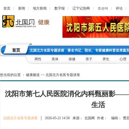
首页
新闻
地方新闻
数字报
辽宁记协网
조선어
评论
首页
北国北方名医专题讲座
著名书记、院长、专家健康科普首席嘉
两性
美体
保健
亲子
养生
心理
您当前的位置 ：
健康频道
>>
北国北方名医专题讲座
沈阳市第七人民医院消化内科甄丽影—
生活
北国北方名医专题讲座
│
2026-05-21 14:58
来源：
北国网
作者：
编辑：
曹