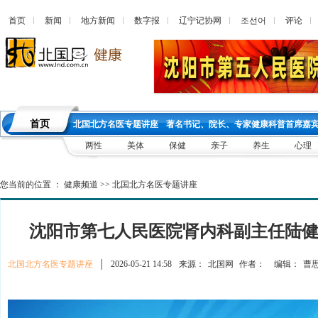
首页
新闻
地方新闻
数字报
辽宁记协网
조선어
评论
首页
北国北方名医专题讲座
著名书记、院长、专家健康科普首席嘉
两性
美体
保健
亲子
养生
心理
您当前的位置 ：
健康频道
>>
北国北方名医专题讲座
沈阳市第七人民医院肾内科副主任陆
北国北方名医专题讲座
│
2026-05-21 14:58
来源：
北国网
作者：
编辑：
曹