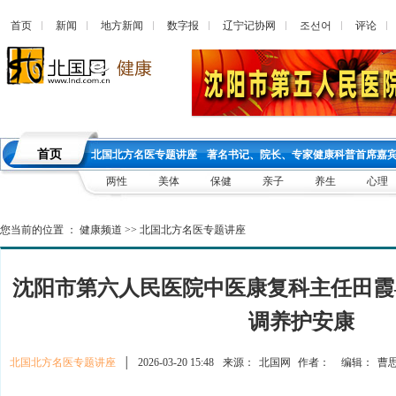
首页
新闻
地方新闻
数字报
辽宁记协网
조선어
评论
首页
北国北方名医专题讲座
著名书记、院长、专家健康科普首席嘉
两性
美体
保健
亲子
养生
心理
您当前的位置 ：
健康频道
>>
北国北方名医专题讲座
沈阳市第六人民医院中医康复科主任田霞
调养护安康
北国北方名医专题讲座
│
2026-03-20 15:48
来源：
北国网
作者：
编辑：
曹