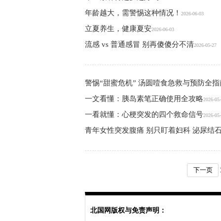
年龄越大，需警惕这种情况！
2026-06-03
立夏养生，健康夏安
2026-06-03
流感 vs 普通感冒 别再傻傻分不清
2026-05-27
警惕“甜蜜危机” 汤圆噎食急救与预防全指
一文看懂：胰岛素笔正确使用全攻略
2026-05
一看就懂：心梗突发的四个救命信号
2026-05
青年女性突发腹痛 别只盯着妇科 泌尿结石
下一页
北国网版权与免责声明：