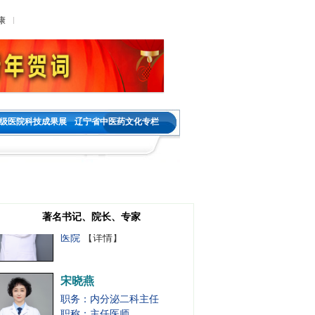
医院
【详情】
康
肖家雯
职务：肿瘤内二科主任
职称：主任医师
工作单位：沈阳市第五人民
医院
【详情】
级医院科技成果展
辽宁省中医药文化专栏
王金春
职务：神经内科教研室主任
职称：主任医师
工作单位：沈阳市第五人民
著名书记、院长、专家
医院
【详情】
宋晓燕
职务：内分泌二科主任
职称：主任医师
工作单位：沈阳市第五人民