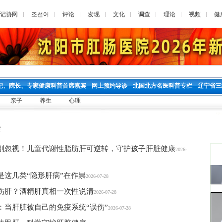
记协网
조선어
评论
发现
文化
调查
理论
视频
健
记、院长、专家健康科普首席嘉宾
网上预约导诊
北国北方名医科普专栏
辽宁省三
亲子
养生
心理
栏
别忽视！儿童代谢性脂肪肝可逆转，守护孩子肝脏健康
2026-
这几类“隐形肝病”在作祟
2026-07-28
伤肝？酒精肝真相一次性说清
2026-07-28
：当肝脏被自己的免疫系统“误伤”
2026-07-28