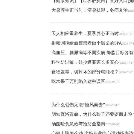
【健康知识】【世界肝炎日】管好入口预
大暑养生正当时！清暑祛湿，冬病夏治
2026
天人相应重养生，夏季养心正当时
2026-07-17
射频调控给面瘫患者做个温柔的SPA
2026-07-
高血压、糖尿病等不同疾病 降脂目标各有
科学防过敏，娃少遭罪家长多安心
2026-07-17
食物发霉，切掉坏的部分就能吃？
2026-07-17
吃水果千万别陷入这种误区
2026-07-17
为什么创伤无法“随风而去”
2026-07-17
明知野浴致命，为什么孩子还要铤而走险
汤圆噎食急救与预防全指南
2026-07-08
心梗出院怎么动 这份专业护心运动指南请