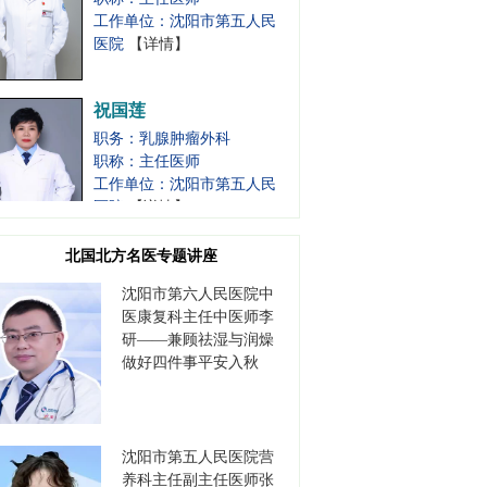
医院
【详情】
祝国莲
职务：乳腺肿瘤外科
职称：主任医师
工作单位：沈阳市第五人民
医院
【详情】
吕靖
北国北方名医专题讲座
职务：肿瘤内科一主任
沈阳市第六人民医院中
职称：主任医师
医康复科主任中医师李
工作单位：沈阳市第五人民
研——兼顾祛湿与润燥
医院
【详情】
做好四件事平安入秋
白东
职务：甲状腺肝胆肿瘤外科
沈阳市第五人民医院营
主任
养科主任副主任医师张