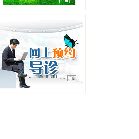
工作单位：沈阳市安宁医院
【详情】
刘天聪
职务：耳鼻咽喉-睡眠医学中
心
职称：副主任医师
工作单位：盛京医院滑翔院
区
【详情】
彭春晖
广告
职务：苏家屯分中心站长
职称：主任医师
工作单位：沈阳急救中心
【详情】
吕明明
职务：综合内二科主任
职称：主任医师