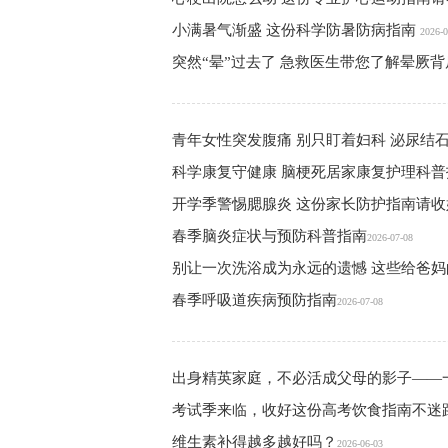
小满暑气渐盛 这份科学防暑防病指南
2026-0
突然“晕”过去了 急救医生带您了解晕厥
青年女性突发腹痛 别只盯着妇科 泌尿结石
科学康复守健康 脑梗死居家康复护理科普
开学季警惕腮腺炎 这份家长防护指南请收
春季脑炎症状与预防科普指南
2026-07-08
别让一次洗浴成为永远的遗憾 这些给爸
春季呼吸道疾病预防指南
2026-07-08
出身精英家庭，不必活成父母的影子——
考试季来临，收好这份高考饮食指南不迷
维生素补得越多越好吗？
2026-06-03