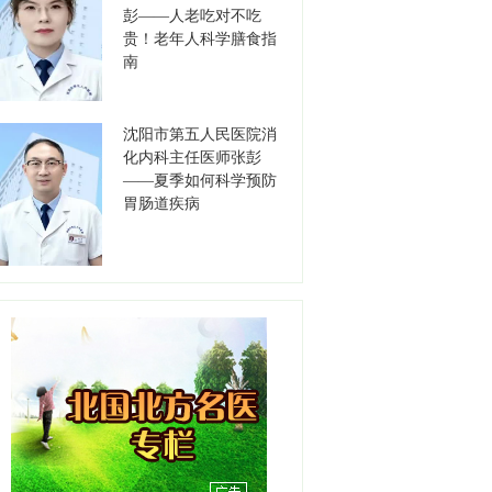
职称：主任医师
彭——人老吃对不吃
工作单位：沈阳市第五人民
贵！老年人科学膳食指
医院
【详情】
南
张烈
职务：胃肠肿瘤外科主任
沈阳市第五人民医院消
职称：主任医师
化内科主任医师张彭
工作单位：沈阳市第五人民
——夏季如何科学预防
医院
【详情】
胃肠道疾病
李保军
职务：书记
职称：主任医师
工作单位：沈阳市第七人民
医院
【详情】
高德江
职务：书记
职称：主任医师