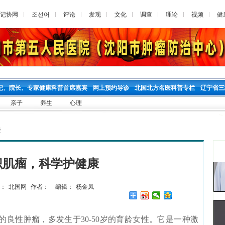
记协网
조선어
评论
发现
文化
调查
理论
视频
健
记、院长、专家健康科普首席嘉宾
网上预约导诊
北国北方名医科普专栏
辽宁省三
亲子
养生
心理
栏
识肌瘤，科学护健康
：
北国网
作者：
编辑：
杨金凤
性肿瘤，多发生于30-50岁的育龄女性。它是一种激