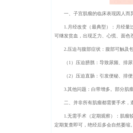
一、子宫肌瘤的临床表现因人而异
1.月经改变（最典型）：月经量过
可继发贫血，出现乏力、心慌、面色
2.压迫与腹部症状：腹部可触及包
（1）压迫膀胱：导致尿频、排尿
（2）压迫直肠：引发便秘、排便
3.其他问题：白带增多。部分肌瘤
二、并非所有肌瘤都需要手术，遵
1.无需手术（定期观察）：肌瘤较
定期复查即可，绝经后多会自然萎缩