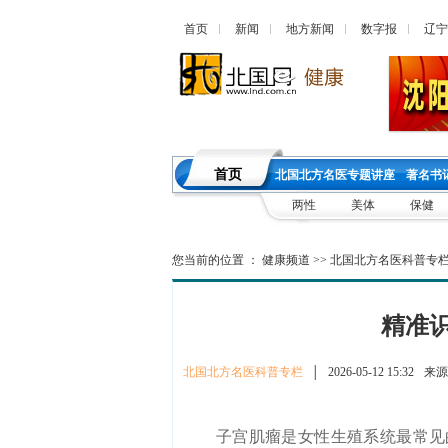
首页
新闻
地方新闻
数字报
辽宁
首页
北国北方名医专题讲座
著名书
两性
美体
保健
您当前的位置 ：
健康频道
>>
北国北方名医科普专
精准
北国北方名医科普专栏
│
2026-05-12 15:32
来源
子宫肌瘤是女性生殖系统最常见的良