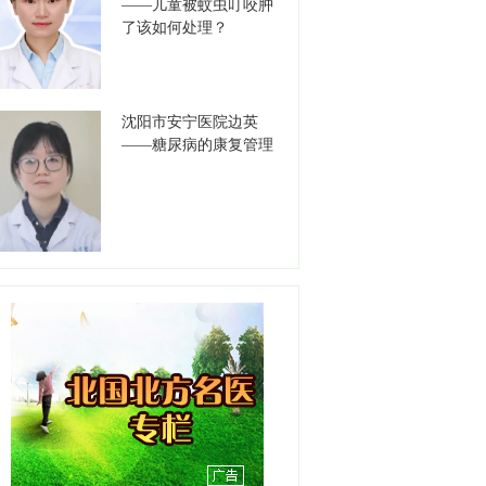
——儿童被蚊虫叮咬肿
【详情】
了该如何处理？
刘天聪
职务：耳鼻咽喉-睡眠医学中
沈阳市安宁医院边英
心
——糖尿病的康复管理
职称：副主任医师
工作单位：盛京医院滑翔院
区
【详情】
彭春晖
职务：苏家屯分中心站长
职称：主任医师
工作单位：沈阳急救中心
【详情】
吕明明
职务：综合内二科主任
职称：主任医师
工作单位：沈阳急救中心