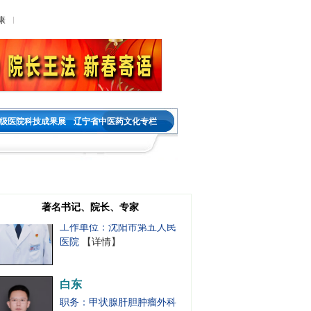
医院
【详情】
康
祝国莲
职务：乳腺肿瘤外科
职称：主任医师
工作单位：沈阳市第五人民
医院
【详情】
级医院科技成果展
辽宁省中医药文化专栏
吕靖
职务：肿瘤内科一主任
职称：主任医师
工作单位：沈阳市第五人民
著名书记、院长、专家
医院
【详情】
白东
职务：甲状腺肝胆肿瘤外科
主任
职称：主任医师