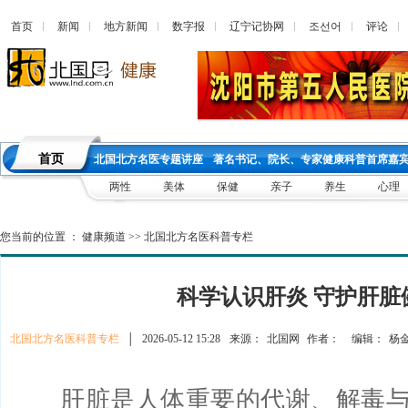
首页
新闻
地方新闻
数字报
辽宁记协网
조선어
评论
首页
北国北方名医专题讲座
著名书记、院长、专家健康科普首席嘉
两性
美体
保健
亲子
养生
心理
您当前的位置 ：
健康频道
>>
北国北方名医科普专栏
科学认识肝炎 守护肝脏
北国北方名医科普专栏
│
2026-05-12 15:28
来源：
北国网
作者：
编辑：
杨
肝脏是人体重要的代谢、解毒与