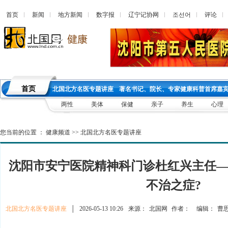
首页
新闻
地方新闻
数字报
辽宁记协网
조선어
评论
首页
北国北方名医专题讲座
著名书记、院长、专家健康科普首席嘉
两性
美体
保健
亲子
养生
心理
您当前的位置 ：
健康频道
>>
北国北方名医专题讲座
沈阳市安宁医院精神科门诊杜红兴主任
不治之症?
北国北方名医专题讲座
│
2026-05-13 10:26
来源：
北国网
作者：
编辑：
曹