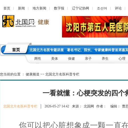
首页
新闻
地方新闻
数字报
辽宁记协网
조선어
评论
首页
北国北方名医专题讲座
著名书记、院长、专家健康科普首席嘉
两性
美体
保健
亲子
养生
心理
您当前的位置 ：
健康频道
>>
北国北方名医科普专栏
一看就懂：心梗突发的四个
北国北方名医科普专栏
│
2026-05-27 14:42
来源：
北国网
作者：
编辑：
曹
你可以把心脏想象成一颗一直在工