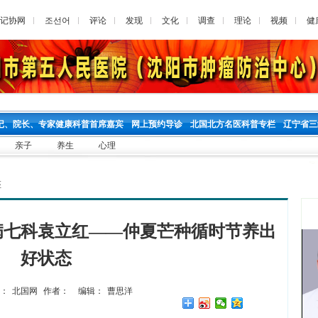
记协网
조선어
评论
发现
文化
调查
理论
视频
健
记、院长、专家健康科普首席嘉宾
网上预约导诊
北国北方名医科普专栏
辽宁省三
亲子
养生
心理
座
病七科袁立红——仲夏芒种循时节养出
好状态
：
北国网
作者：
编辑：
曹思洋