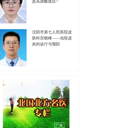
是高尿酸血症?
彭春晖
职务：苏家屯分中心站长
职称：主任医师
工作单位：沈阳急救中心
【详情】
沈阳市第七人民医院皮
肤科宫晓峰——虫咬皮
炎的诊疗与预防
吕明明
职务：综合内二科主任
职称：主任医师
工作单位：沈阳急救中心
【详情】
高晓宇
职务：浑南一分中心站长
职称：副主任医师
工作单位：沈阳急救中心
【详情】