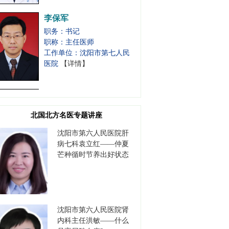
李保军
职务：书记
职称：主任医师
工作单位：沈阳市第七人民
医院
【详情】
高德江
职务：书记
职称：主任医师
北国北方名医专题讲座
工作单位：沈阳市安宁医院
【详情】
沈阳市第六人民医院肝
病七科袁立红——仲夏
芒种循时节养出好状态
刘天聪
职务：耳鼻咽喉-睡眠医学中
心
职称：副主任医师
工作单位：盛京医院滑翔院
沈阳市第六人民医院肾
区
【详情】
内科主任洪敏——什么