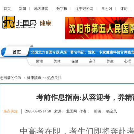
首页
新闻
地方新闻
数字报
辽宁记协网
조선어
评论
首页
北国北方名医专题讲座
著名书记、院长、专家健康科普首席嘉
两性
美体
保健
亲子
养生
心理
您当前的位置 ：
健康频道
>>
热点关注
考前作息指南:从容迎考，养精
热点关注
│
2026-06-05 14:50
来源：
北国网
作者：
编辑：
杨金凤
中高考在即，考生们即将奔赴考