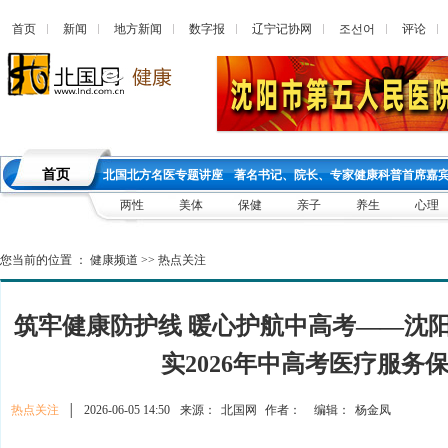
首页
新闻
地方新闻
数字报
辽宁记协网
조선어
评论
首页
北国北方名医专题讲座
著名书记、院长、专家健康科普首席嘉
两性
美体
保健
亲子
养生
心理
您当前的位置 ：
健康频道
>>
热点关注
筑牢健康防护线 暖心护航中高考——沈
实2026年中高考医疗服务
热点关注
│
2026-06-05 14:50
来源：
北国网
作者：
编辑：
杨金凤