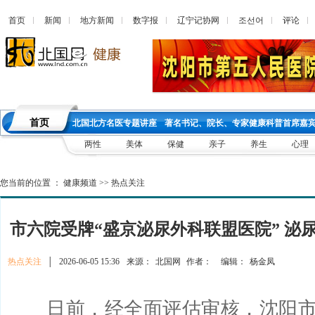
首页
新闻
地方新闻
数字报
辽宁记协网
조선어
评论
首页
北国北方名医专题讲座
著名书记、院长、专家健康科普首席嘉
两性
美体
保健
亲子
养生
心理
您当前的位置 ：
健康频道
>>
热点关注
市六院受牌“盛京泌尿外科联盟医院” 泌
热点关注
│
2026-06-05 15:36
来源：
北国网
作者：
编辑：
杨金凤
日前，经全面评估审核，沈阳市